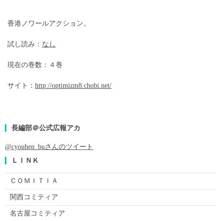
香港ノワールアクション。
試し読み：
なし
現在の巻数：４巻
サイト：
http://optimizm8.chobi.net/
長編部＠公式広報アカ
@cyouhen_buさんのツイート
ＬＩＮＫ
ＣＯＭＩＴＩＡ
関西コミティア
名古屋コミティア