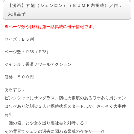
【漫画】神龍（シェンロン）（ＢＵＭＰ内掲載）／作：
大滝晶子
※ページ数や価格は第一話掲載の冊子情報です。
サイズ：Ｂ５判
ページ数：Ｐ58（Ｐ28）
ジャンル：香港ノワールアクション
価格：５００円
あらすじ：
ピンクシャツにサングラス、腕に火傷痕のあるワケあり男シェン
はワケあり幼馴染３人と探偵稼業スタート…が、さっそく大事件
発生！
「謎の箱」と少女を巡り裏社会と対峙する！
その背景でシェンの過去に関わる脅威の存在が――?!