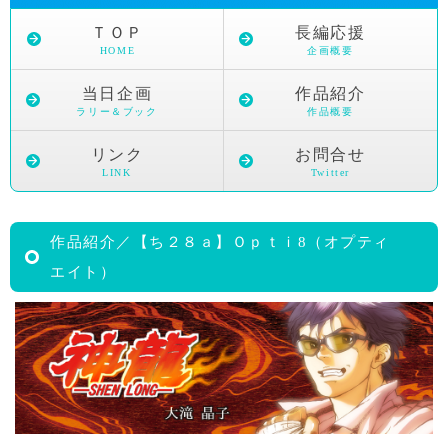
ＴＯＰ
長編応援
HOME
企画概要
当日企画
作品紹介
ラリー＆ブック
作品概要
リンク
お問合せ
LINK
Twitter
作品紹介／【ち２８ａ】Ｏｐｔｉ8（オプティ
エイト）